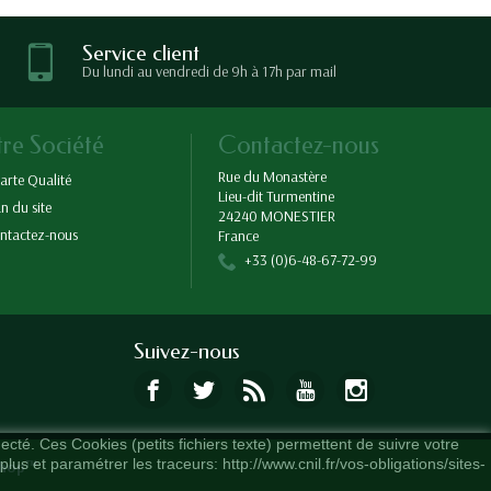
Service client
Du lundi au vendredi de 9h à 17h par mail
re Société
Contactez-nous
Rue du Monastère
arte Qualité
Lieu-dit Turmentine
an du site
24240 MONESTIER
ntactez-nous
France
+33 (0)6-48-67-72-99
Suivez-nous
necté. Ces Cookies (petits fichiers texte) permettent de suivre votre
lus et paramétrer les traceurs: http://www.cnil.fr/vos-obligations/sites-
Shop™