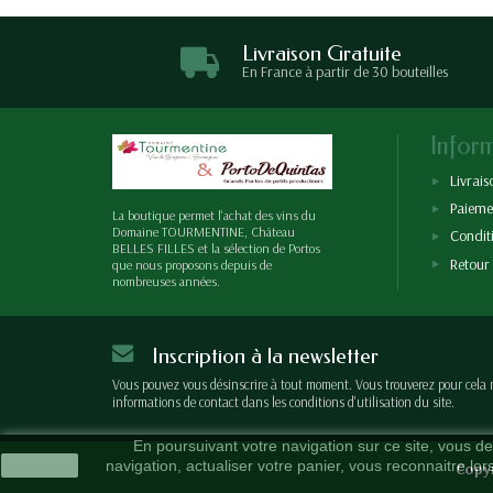
Livraison Gratuite
En France à partir de 30 bouteilles
Infor
Livrais
Paieme
La boutique permet l'achat des vins du
Domaine TOURMENTINE, Château
Condit
BELLES FILLES et la sélection de Portos
Retour
que nous proposons depuis de
nombreuses années.
Inscription à la newsletter
Vous pouvez vous désinscrire à tout moment. Vous trouverez pour cela 
informations de contact dans les conditions d'utilisation du site.
En poursuivant votre navigation sur ce site, vous dev
J'accepte
navigation, actualiser votre panier, vous reconnaitre lor
Copy