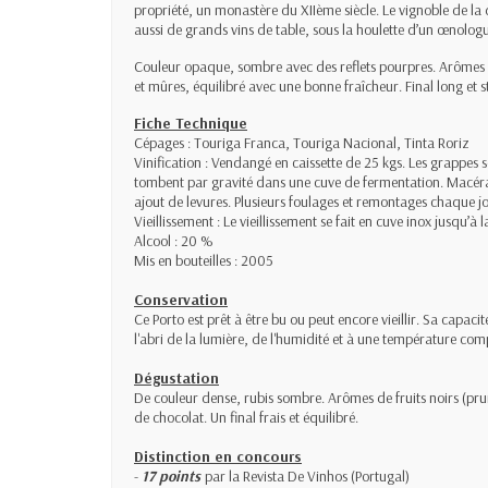
propriété, un monastère du XIIème siècle. Le vignoble de la q
aussi de grands vins de table, sous la houlette d’un œnolog
Couleur opaque, sombre avec des reflets pourpres. Arômes in
et mûres, équilibré avec une bonne fraîcheur. Final long et 
Fiche Technique
Cépages : Touriga Franca, Touriga Nacional, Tinta Roriz
Vinification : Vendangé en caissette de 25 kgs. Les grappes so
tombent par gravité dans une cuve de fermentation. Macérat
ajout de levures. Plusieurs foulages et remontages chaque jou
Vieillissement : Le vieillissement se fait en cuve inox jusqu’à 
Alcool : 20 %
Mis en bouteilles : 2005
Conservation
Ce Porto est prêt à être bu ou peut encore vieillir. Sa capac
l'abri de la lumière, de l'humidité et à une température comp
Dégustation
De couleur dense, rubis sombre. Arômes de fruits noirs (prune
de chocolat. Un final frais et équilibré.
Distinction en concours
-
17 points
par la Revista De Vinhos (Portugal)