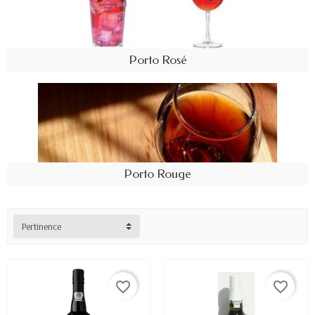
Porto Rosé
Porto Rouge
Pertinence
favorite_border
favorite_border