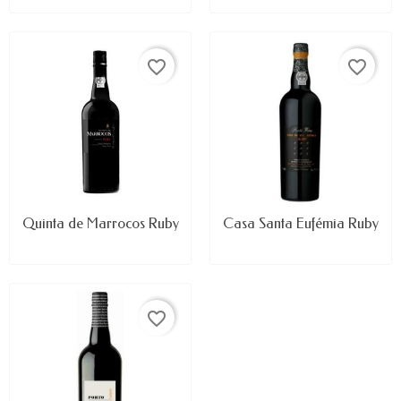
favorite_border
favorite_border
Quinta de Marrocos Ruby
Casa Santa Eufémia Ruby
favorite_border