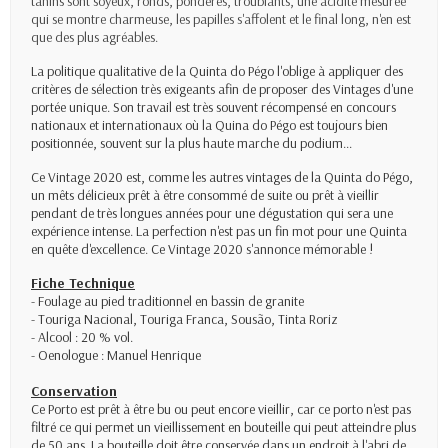
tanins sont soyeux, ronds, pondérés, troublants, une acidité mesurée
qui se montre charmeuse, les papilles s'affolent et le final long, n'en est
que des plus agréables.
La politique qualitative de la Quinta do Pégo l'oblige à appliquer des
critères de sélection très exigeants afin de proposer des Vintages d'une
portée unique. Son travail est très souvent récompensé en concours
nationaux et internationaux où la Quina do Pégo est toujours bien
positionnée, souvent sur la plus haute marche du podium...
Ce Vintage 2020 est, comme les autres vintages de la Quinta do Pégo,
un mêts délicieux prêt à être consommé de suite ou prêt à vieillir
pendant de très longues années pour une dégustation qui sera une
expérience intense. La perfection n'est pas un fin mot pour une Quinta
en quête d'excellence. Ce Vintage 2020 s'annonce mémorable !
Fiche Technique
- Foulage au pied traditionnel en bassin de granite
- Touriga Nacional, Touriga Franca, Sousão, Tinta Roriz
- Alcool : 20 % vol.
- Oenologue : Manuel Henrique
Conservation
Ce Porto est prêt à être bu ou peut encore vieillir, car ce porto n'est pas
filtré ce qui permet un vieillissement en bouteille qui peut atteindre plus
de 50 ans. La bouteille doit être conservée dans un endroit à l'abri de