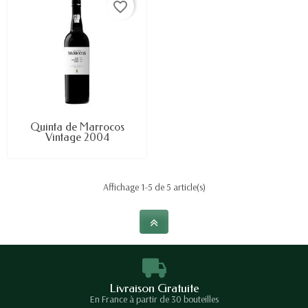
favorite_border
Quinta de Marrocos
Vintage 2004
Affichage 1-5 de 5 article(s)
Livraison Gratuite
En France à partir de 30 bouteilles